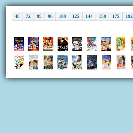
48
72
95
96
100
125
144
150
175
192